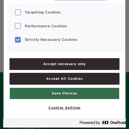
Dospelý
Deti a tínedžeri
Targeting Cookies
Möller´s Omega-3 Cardio
Möller´s Omega-3 Daily
Health kapsuly s vôňou
Performance Cookies
Read more
vanilky
Strictly Necessary Cookies
Read more
Accept necessary only
Accept All Cookies
Save Choices
MENU
Cookies Settings
História Möller’s
Naše produkty
Čo je Omega-3?
Prečo Möller’s?