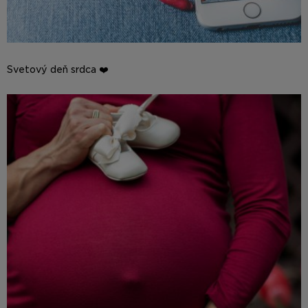
Svetový deň srdca ❤️