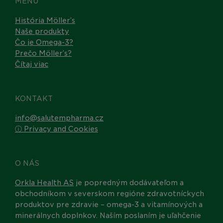
MENU
História Möller’s
Naše produkty
Čo je Omega-3?
Prečo Möller’s?
Čítaj viac
KONTAKT
info@salutempharma.cz
ⓘ Privacy and Cookies
O NÁS
Orkla Health AS
je popredným dodávateľom a
obchodníkom v severskom regióne zdravotníckych
produktov pre zdravie – omega-3 a vitamínových a
minerálnych doplnkov. Naším poslaním je uľahčenie