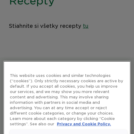
Recepty
Stiahnite si všetky recepty
tu
This website uses cookies and similar technologies
Uč sa viac
(“cookies”). Only strictly necessary cookies are active by
default. If you accept all cookies, you help us improve
our services, and we may show you more relevant
content and advertising. This may involve sharing
information with partners in social media and
advertising. You can at any time accept or reject
Prečo nestačí jesť menej tuku: skutočný problém je
different cookie categories, or change your choices.
jeho zloženie
Learn more about each category by clicking “Cookie
settings”. See also our
Privacy and Cookie Policy.